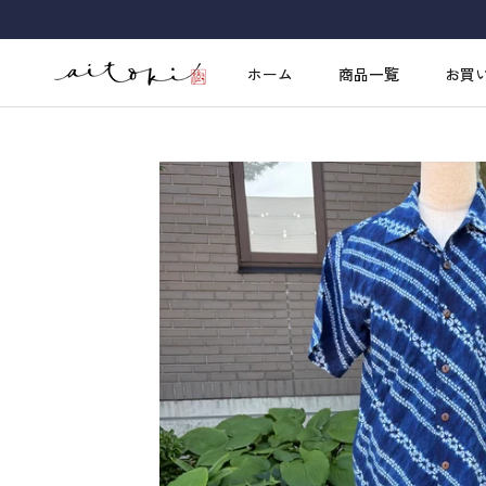
ス
キ
ッ
ホーム
商品一覧
お買
プ
ホーム
お買
し
て
コ
ン
テ
ン
ツ
に
移
動
す
る