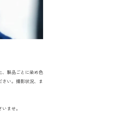
上、製品ごとに染め色
ださい。撮影状況、ま
さいませ。