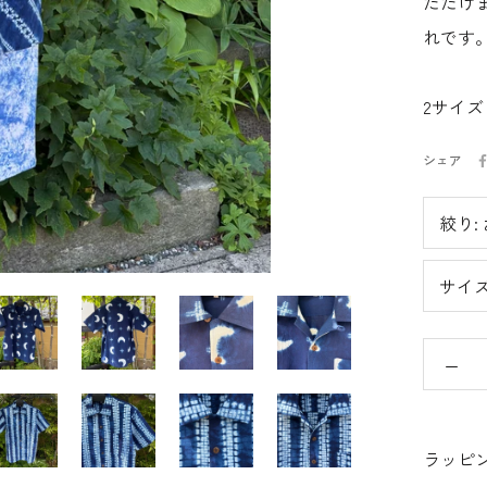
ただけ
れです
2サイ
シェア
絞り:
サイズ
ラッピ